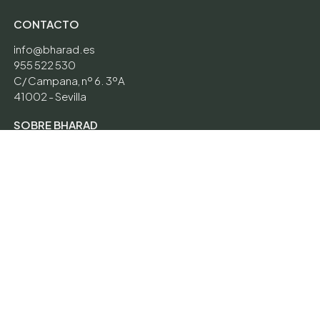
CONTACTO
info@bharad.es
955 522 530
C/ Campana, nº 6. 3ºA
41002 - Sevilla
SOBRE BHARAD
CONTACTA CON NOSOTROS
POLÍTICA DE COOKIES
POLÍTICA DE PRIVACIDAD
AVISO LEGAL
VIAJES A MEDIDA
África
Ámerica del Norte
Centroamérica
Ámerica del Sur