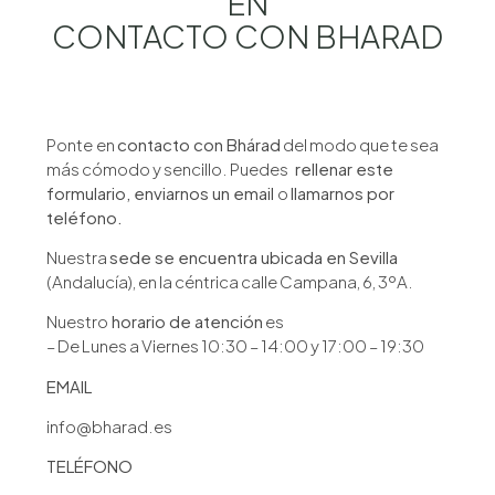
EN
CONTACTO CON BHARAD
Ponte
en
contacto con Bhárad
del modo que te sea
más cómodo y sencillo. Puedes
rellenar este
formulario, enviarnos un email
o
llamarnos por
teléfono.
Nuestra
sede se encuentra ubicada en Sevilla
(Andalucía), en la céntrica calle Campana, 6, 3ºA.
Nuestro
horario de atención
es
– De Lunes a Viernes 10:30 – 14:00 y 17:00 – 19:30
EMAIL
info@bharad.es
TELÉFONO