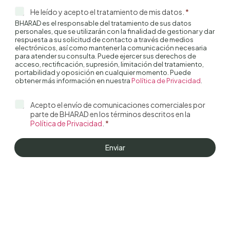
*
He leído y acepto el tratamiento de mis datos.
*
BHARAD es el responsable del tratamiento de sus datos
personales, que se utilizarán con la finalidad de gestionar y dar
respuesta a su solicitud de contacto a través de medios
electrónicos, así como mantener la comunicación necesaria
para atender su consulta. Puede ejercer sus derechos de
acceso, rectificación, supresión, limitación del tratamiento,
portabilidad y oposición en cualquier momento. Puede
obtener más información en nuestra
Política de Privacidad
.
*
Acepto el envío de comunicaciones comerciales por
parte de BHARAD en los términos descritos en la
Política de Privacidad
.
*
Enviar