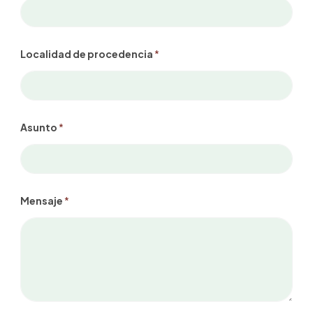
Localidad de procedencia
*
d
Asunto
*
e
C
o
r
r
e
o
Mensaje
*